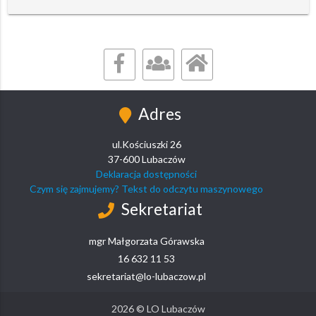
Adres
ul.Kościuszki 26
37-600 Lubaczów
Deklaracja dostępności
Czym się zajmujemy? Tekst do odczytu maszynowego
Sekretariat
mgr Małgorzata Górawska
16 632 11 53
sekretariat@lo-lubaczow.pl
2026 © LO Lubaczów